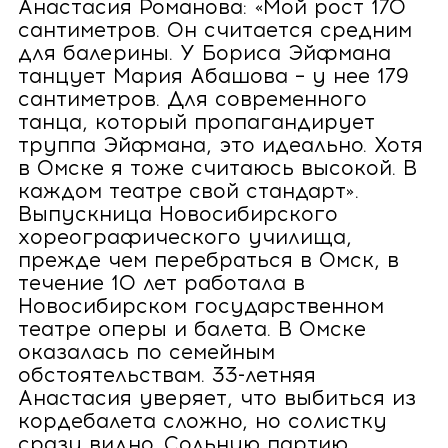
Анастасия Романова: «Мой рост 170
сантиметров. Он считается средним
для балерины. У Бориса Эйфмана
танцует Мария Абашова – у нее 179
сантиметров. Для современного
танца, который пропагандирует
труппа Эйфмана, это идеально. Хотя
в Омске я тоже считаюсь высокой. В
каждом театре свой стандарт».
Выпускница Новосибирского
хореографического училища,
прежде чем перебраться в Омск, в
течение 10 лет работала в
Новосибирском государственном
театре оперы и балета. В Омске
оказалась по семейным
обстоятельствам. 33-летняя
Анастасия уверяет, что выбиться из
кордебалета сложно, но солистку
сразу видно. Сольную партию