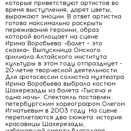
которые приветствуют артистов во
время выступления, дарят цветы,
выражают эмоции. В ответ артистка
готова максимально раскрыть
переживания героини, образ
которой воплощает на сцене.
Ирина Воробьева: «Балет – это
сказка». Выпускница Омского
филиала Алтайского института
культуры в этом году отпразднует ­
20-летие творческой деятельности.
Для фотосессии солистка музтеатра
Ирина Воробьева выбрала костюм
Шахерезады из балета «Тысяча и
одна ночь». Спектакль поставлен
петербургским хореографом Олегом
­Игнатьевым в 2003 году. На сцене
переплетаются два сюжета: история
красавицы Шахерезады,
избежавшей смерти благодаря