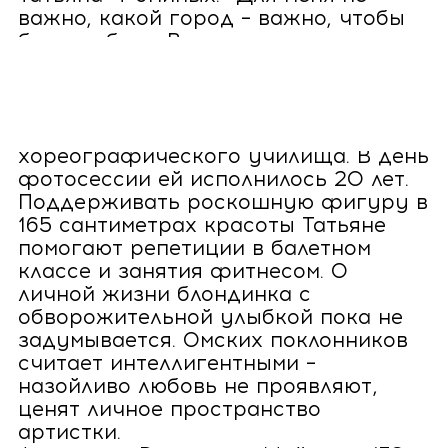
важно, какой город – важно, чтобы
была работа. Возможность
танцевать. Хожу на работу, как на
праздник, потому что она любимая».
Этот театральный сезон первый для
юной выпускницы Магнитогорского
хореографического училища. В день
фотосессии ей исполнилось 20 лет.
Поддерживать роскошную фигуру в
165 сантиметрах красоты Татьяне
помогают репетиции в балетном
классе и занятия фитнесом. О
личной жизни блондинка с
обворожительной улыбкой пока не
задумывается. Омских поклонников
считает интеллигентными –
назойливо любовь не проявляют,
ценят личное пространство
артистки.