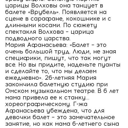
царицы Волховы она танцует в
балете «Врубель». Появляется на
сцене в сарафане, кокошнике и с
длинными косами. По сюжету
спектакля Волхова – царица
подводного царства.
Мария Афанасьева: «Балет – это
очень большой труд. Люди, не зная
специфики, пишут, что так могут
все. Но вы придите, наденьте пуанты
и сделайте то, что мы делаем
ежедневно». 26-летняя Мария
закончила балетную студию при
Омском музыкальном театре. В 6 лет
мама привела ее к станку…
хореографическому. Г-жа
Афанасьева убеждена, что для
девочки балет – это замечательное
занятие, но как мама 6-летнего сына