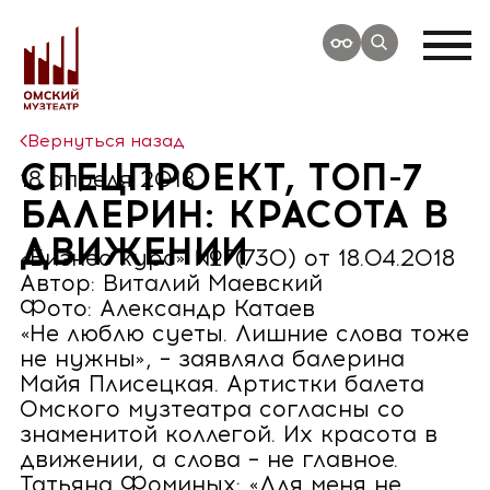
Вернуться назад
СПЕЦПРОЕКТ, ТОП-7
18 апреля 2018
БАЛЕРИН: КРАСОТА В
ДВИЖЕНИИ
«Бизнес курс» №7(730) от 18.04.2018
Автор: Виталий Маевский
Фото: Александр Катаев
«Не люблю суеты. Лишние слова тоже
не нужны», – заявляла балерина
Майя Плисецкая. Артистки балета
Омского музтеатра согласны со
знаменитой коллегой. Их красота в
движении, а слова – не главное.
Татьяна Фоминых: «Для меня не