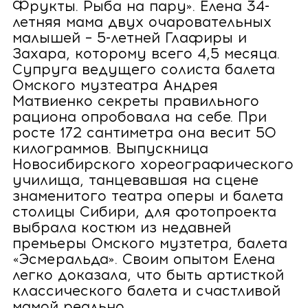
Фрукты. Рыба на пару». Елена 34-
летняя мама двух очаровательных
малышей – 5-летней Глафиры и
Захара, которому всего 4,5 месяца.
Супруга ведущего солиста балета
Омского музтеатра Андрея
Матвиенко секреты правильного
рациона опробовала на себе. При
росте 172 сантиметра она весит 50
килограммов. Выпускница
Новосибирского хореографического
училища, танцевавшая на сцене
знаменитого театра оперы и балета
столицы Сибири, для фотопроекта
выбрала костюм из недавней
премьеры Омского музтетра, балета
«Эсмеральда». Своим опытом Елена
легко доказала, что быть артисткой
классического балета и счастливой
мамой реально.