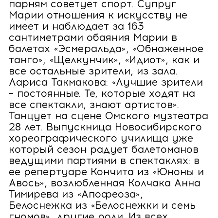
парням советует спорт. Супруг
Марии отношения к искусству не
имеет и наблюдает за 163
сантиметрами обаяния Марии в
балетах «Эсмеральда», «Обнаженное
танго», «Щелкунчик», «Идиот», как и
все остальные зрители, из зала.
Лариса Такмакова: «Лучшие зрители
– постоянные. Те, которые ходят на
все спектакли, знают артистов».
Танцует на сцене Омского музтеатра
28 лет. Выпускница Новосибирского
хореографического училища уже
который сезон радует балетоманов
ведущими партиями в спектаклях: в
ее репертуаре Кончита из «Юноны и
Авось», возлюбленная Колчака Анна
Тимирева из «Апофеоза»,
Белоснежка из «Белоснежки и семь
гномов», другие роли. Из всех